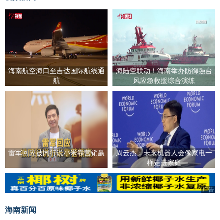
海南航空海口至吉达国际航线通
海陆空联动！海南举办防御强台
航
风应急救援综合演练
雷军回应被同行说小米靠营销赢
周云杰：未来机器人会像家电一
样走进家庭
广告
海南新闻