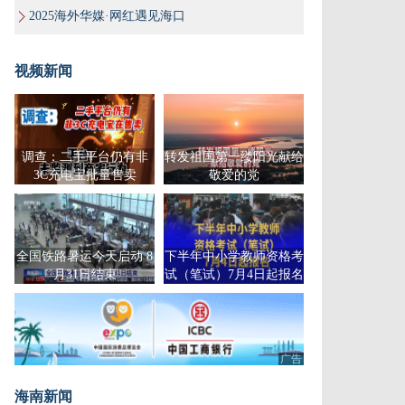
2025海外华媒·网红遇见海口
视频新闻
调查：二手平台仍有非
转发祖国第一缕阳光献给
3C充电宝批量售卖
敬爱的党
全国铁路暑运今天启动 8
下半年中小学教师资格考
月31日结束
试（笔试）7月4日起报名
广告
海南新闻