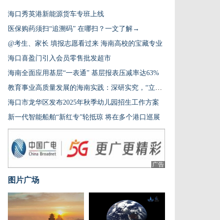
海口秀英港新能源货车专班上线
医保购药须扫“追溯码” 在哪扫？一文了解→
@考生、家长 填报志愿看过来 海南高校的宝藏专业
海口喜盈门引入会员零售批发超市
海南全面应用基层“一表通” 基层报表压减率达63%
教育事业高质量发展的海南实践：深研实究，“立梁架柱”
海口市龙华区发布2025年秋季幼儿园招生工作方案
新一代智能船舶“新红专”轮抵琼 将在多个港口巡展
广告
图片广场