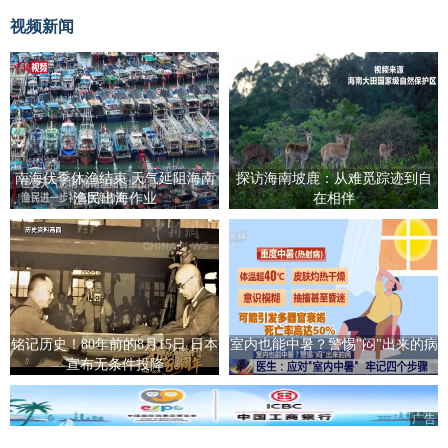
视频新闻
南海伏季休渔结束 天气延阻海南
探访海南坡鹿：从难觅踪迹到自
渔民出海作业
在相伴
铭记历史！80年前的8月15日 日本
室内也能中暑？警惕"闷"出来的病
宣布无条件投降
广告