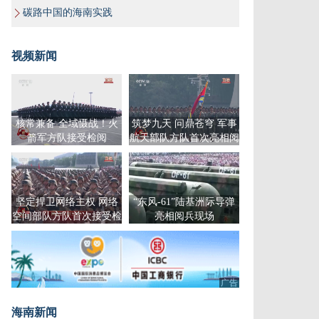
碳路中国的海南实践
视频新闻
核常兼备 全域慑战！火
筑梦九天 问鼎苍穹 军事
箭军方队接受检阅
航天部队方队首次亮相阅
兵场
坚定捍卫网络主权 网络
“东风-61”陆基洲际导弹
空间部队方队首次接受检
亮相阅兵现场
阅
广告
海南新闻