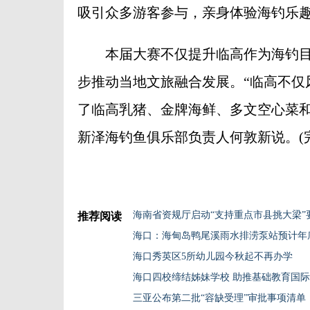
吸引众多游客参与，亲身体验海钓乐
本届大赛不仅提升临高作为海钓目的
步推动当地文旅融合发展。“临高不仅
了临高乳猪、金牌海鲜、多文空心菜和
新泽海钓鱼俱乐部负责人何敦新说。(完
推荐阅读
海口：海甸岛鸭尾溪雨水排涝泵站预计年
海口秀英区5所幼儿园今秋起不再办学
海口四校缔结姊妹学校 助推基础教育国
三亚公布第二批“容缺受理”审批事项清单