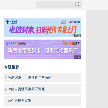
广告
广告
专题推荐
琼港家缘——港澳青年享海南
海南自贸港重点园区巡礼
民企奋进自贸港