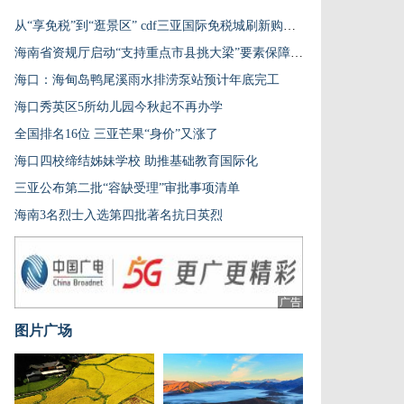
从“享免税”到“逛景区” cdf三亚国际免税城刷新购物新体验
海南省资规厅启动“支持重点市县挑大梁”要素保障蹲点服务专项行动
海口：海甸岛鸭尾溪雨水排涝泵站预计年底完工
海口秀英区5所幼儿园今秋起不再办学
全国排名16位 三亚芒果“身价”又涨了
海口四校缔结姊妹学校 助推基础教育国际化
三亚公布第二批“容缺受理”审批事项清单
海南3名烈士入选第四批著名抗日英烈
广告
图片广场