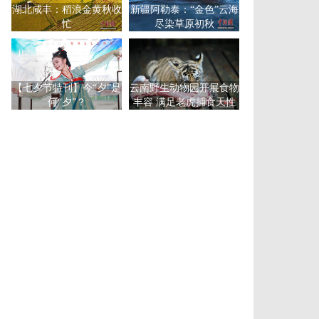
湖北咸丰：稻浪金黄秋收
新疆阿勒泰：“金色”云海
忙
尽染草原初秋
【七夕节特刊】今“夕”是
云南野生动物园开展食物
何“夕”？
丰容 满足老虎捕食天性