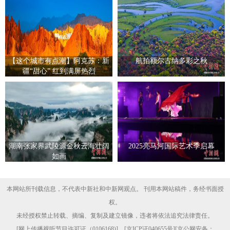
【这个城市有点潮】阿克苏：新
航拍额尔古纳多彩之秋
疆“甜心” 红到满屏热烈
湖南张家界武陵源金秋云海壮阔
2025亮马河国际艺术季启幕
如画
本网站所刊载信息，不代表中新社和中新网观点。 刊用本网站稿件，务经书面授
权。
未经授权禁止转载、摘编、复制及建立镜像，违者将依法追究法律责任。
[
网上传播视听节目许可证（0106168)
] [
京ICP证040655号
][京公网安备：