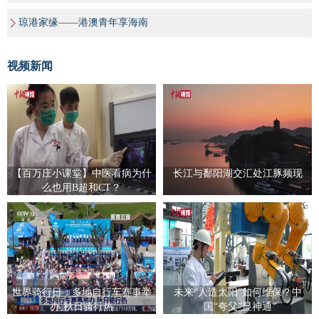
琼港家缘——港澳青年享海南
视频新闻
【百万庄小课堂】中医看病为什
长江与鄱阳湖交汇处江豚频现
么也用B超和CT？
世界骑行日：多地自行车赛事举
未来“人造太阳”如何维保？中
办 秋日骑行热
国“夸父”显神通