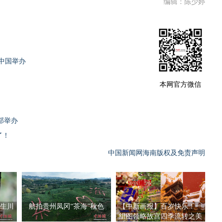
编辑：陈少婷
中国举办
本网官方微信
部举办
了！
中国新闻网海南版权及免责声明
生川
航拍贵州凤冈“茶海”秋色
【中新画报】百岁快乐！一
组图领略故宫四季流转之美