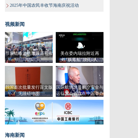
2025年中国农民丰收节海南庆祝活动
视频新闻
节后错峰游机票最高可省
美在委内瑞拉附近再
70%
炸“贩毒船”致死6人
我国首次批量发行盲文版
国际航协世界航空安全与
无障碍地图
运行大会首次在中国举办
广告
海南新闻