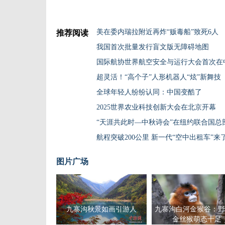
美在委内瑞拉附近再炸“贩毒船”致死6人
推荐阅读
我国首次批量发行盲文版无障碍地图
国际航协世界航空安全与运行大会首次在
超灵活！“高个子”人形机器人“炫”新舞技
全球年轻人纷纷认同：中国变酷了
2025世界农业科技创新大会在北京开幕
“天涯共此时—中秋诗会”在纽约联合国总
航程突破200公里 新一代“空中出租车”来
图片广场
九寨沟秋景如画引游人
九寨沟白河金猴谷：野
金丝猴萌态十足