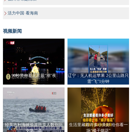
活力中国·看海南
视频新闻
90秒带你看北京最“潮”夜
辽宁：无人机运苹果 2公里山路只
需“飞”1分钟
经英吉利海峡偷渡抵英人数创历
生活里藏着许多小美好 给你看一
史第二高
场“橘子烟花”