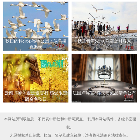
秋日的科尔沁湿地公园：候鸟栖
秋染青海湖 水鸟翩跹引客来
息游弋
云南腾冲：走进银杏村 感受限定
法国卢浮宫8件失窃藏品清单公布
版金色秋日
本网站所刊载信息，不代表中新社和中新网观点。 刊用本网站稿件，务经书面授
权。
未经授权禁止转载、摘编、复制及建立镜像，违者将依法追究法律责任。