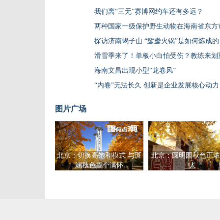
我们离“三无”赛博网约车还有多远？
两种国家一级保护野生动物在海南省东方
探访济南蝎子山 “鸳鸯火锅”是如何炼成的
滑雪季来了！单板小白怕受伤？教练来划
海南文昌出现小型“龙卷风”
“内卷”无法长久 创新是企业发展核心动力
图片广场
北京：切换高饱和模式 与斑
北京：圆明园秋色正浓
斓秋色撞个满怀
人