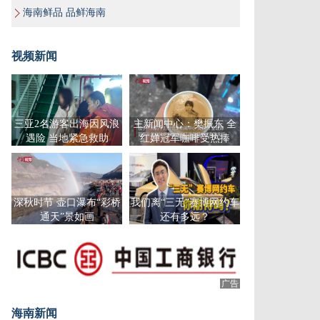
海南鲜品 品鲜海南
视频新闻
三亚2名游客出海因风浪
主新闻中心：樊振东 全
遇险 当地紧急救助
红婵冠军咖啡受热捧
深秋时节 壶口瀑布“彩桥
我们离“三无”赛博网约车
通天”景如画
还有多远？
广告
海南新闻