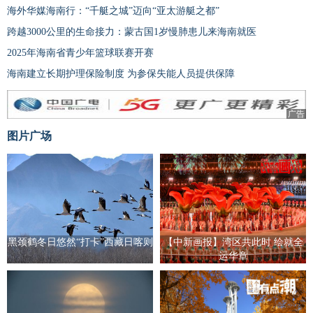
海外华媒海南行：“千艇之城”迈向“亚太游艇之都”
跨越3000公里的生命接力：蒙古国1岁慢肺患儿来海南就医
2025年海南省青少年篮球联赛开赛
海南建立长期护理保险制度 为参保失能人员提供保障
广告
图片广场
黑颈鹤冬日悠然“打卡”西藏日喀则
【中新画报】湾区共此时 绘就全
运华章