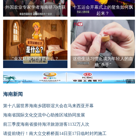
外国农业专家学者海南研习收获
十五运会开幕式上的鳌鱼如何飘
满
起来？
“金发姑娘”经济是什么？
这些生活习惯正成为年轻人的血
糖“杀手”
广告
海南新闻
第十八届世界海南乡团联谊大会在马来西亚开幕
海南省国际文化交流中心助推区域协同发展
前三季度海南省接待海洋旅游游客1132万人次
请提前绕行！南大立交桥桥面14日至17日临时封闭施工