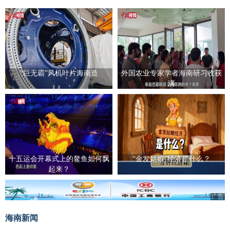
“巨无霸”风机叶片海南造
外国农业专家学者海南研习收获
满
十五运会开幕式上的鳌鱼如何飘
“金发姑娘”经济是什么？
起来？
广告
海南新闻