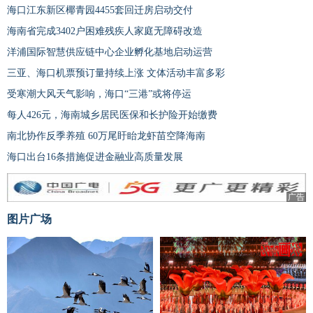
海口江东新区椰青园4455套回迁房启动交付
海南省完成3402户困难残疾人家庭无障碍改造
洋浦国际智慧供应链中心企业孵化基地启动运营
三亚、海口机票预订量持续上涨 文体活动丰富多彩
受寒潮大风天气影响，海口“三港”或将停运
每人426元，海南城乡居民医保和长护险开始缴费
南北协作反季养殖 60万尾盱眙龙虾苗空降海南
海口出台16条措施促进金融业高质量发展
广告
图片广场