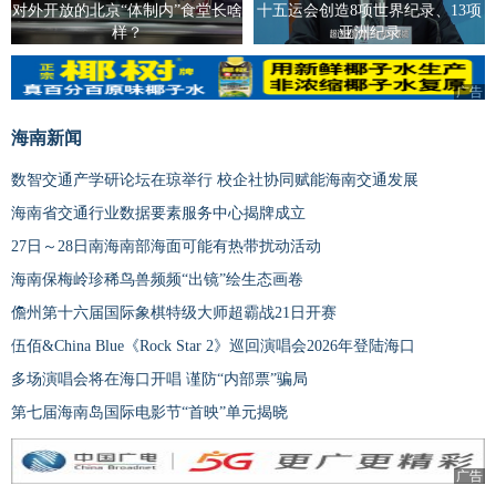
对外开放的北京“体制内”食堂长啥
十五运会创造8项世界纪录、13项
样？
亚洲纪录
广告
海南新闻
数智交通产学研论坛在琼举行 校企社协同赋能海南交通发展
海南省交通行业数据要素服务中心揭牌成立
27日～28日南海南部海面可能有热带扰动活动
海南保梅岭珍稀鸟兽频频“出镜”绘生态画卷
儋州第十六届国际象棋特级大师超霸战21日开赛
伍佰&China Blue《Rock Star 2》巡回演唱会2026年登陆海口
多场演唱会将在海口开唱 谨防“内部票”骗局
第七届海南岛国际电影节“首映”单元揭晓
广告