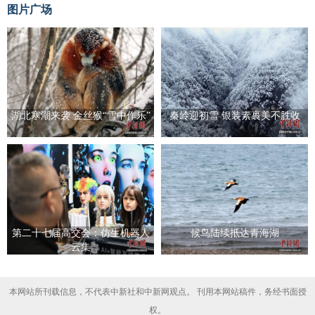
图片广场
湖北寒潮来袭 金丝猴“雪中作乐”
秦岭迎初雪 银装素裹美不胜收
第二十七届高交会：仿生机器人
候鸟陆续抵达青海湖
云集
本网站所刊载信息，不代表中新社和中新网观点。 刊用本网站稿件，务经书面授
权。