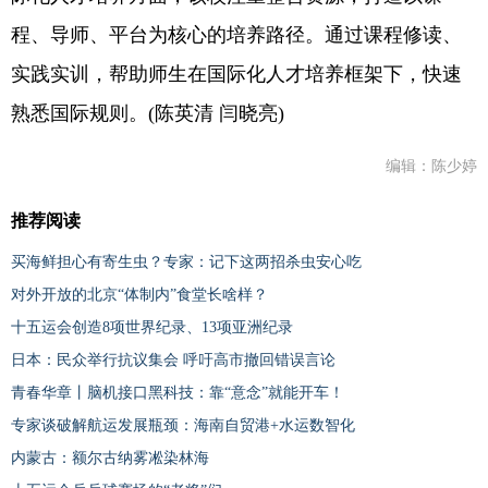
程、导师、平台为核心的培养路径。通过课程修读、
实践实训，帮助师生在国际化人才培养框架下，快速
熟悉国际规则。(陈英清 闫晓亮)
编辑：陈少婷
推荐阅读
买海鲜担心有寄生虫？专家：记下这两招杀虫安心吃
对外开放的北京“体制内”食堂长啥样？
十五运会创造8项世界纪录、13项亚洲纪录
日本：民众举行抗议集会 呼吁高市撤回错误言论
青春华章丨脑机接口黑科技：靠“意念”就能开车！
专家谈破解航运发展瓶颈：海南自贸港+水运数智化
内蒙古：额尔古纳雾凇染林海