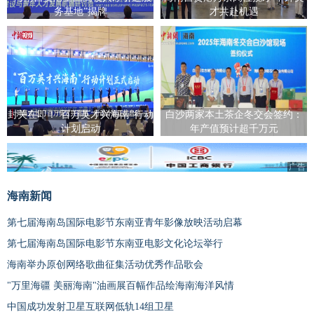
务基地”揭牌
才共赴机遇
封关在即！“百万英才兴海南”行动
白沙两家本土茶企冬交会签约：
计划启动
年产值预计超千万元
广告
海南新闻
第七届海南岛国际电影节东南亚青年影像放映活动启幕
第七届海南岛国际电影节东南亚电影文化论坛举行
海南举办原创网络歌曲征集活动优秀作品歌会
"万里海疆 美丽海南"油画展百幅作品绘海南海洋风情
中国成功发射卫星互联网低轨14组卫星