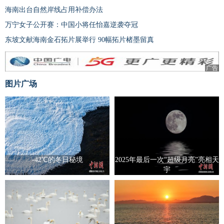
海南出台自然岸线占用补偿办法
万宁女子公开赛：中国小将任怡嘉逆袭夺冠
东坡文献海南金石拓片展举行 90幅拓片楮墨留真
广告
图片广场
-42℃的冬日秘境
2025年最后一次“超级月亮”亮相天
宇