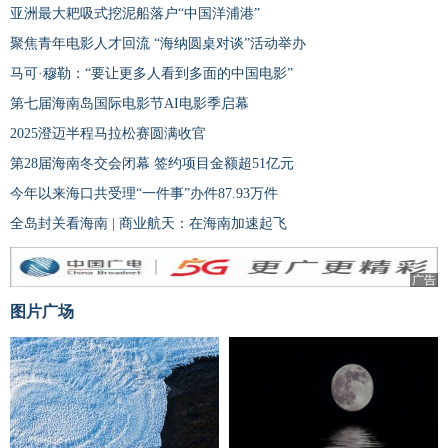
亚洲最大耙吸式挖泥船落户“中国洋浦港”
聚焦青年电影人才回流 “海纳圆桌对谈”活动举办
马可·穆勒：“要让更多人看到多面的中国电影”
第七届海南岛国际电影节AI电影季启幕
2025澄迈半程马拉松赛圆满收官
第28届海南冬交会闭幕 签约项目金额超51亿元
今年以来海口共受理“一件事”办件87.93万件
全岛封关看海南 | 商业航天：在海南加速起飞
广告
图片广场