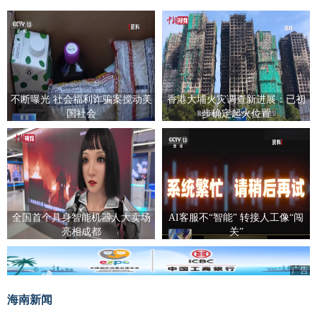
不断曝光 社会福利诈骗案搅动美
香港大埔火灾调查新进展：已初
国社会
步确定起火位置
全国首个具身智能机器人大卖场
AI客服不“智能” 转接人工像“闯
亮相成都
关”
广告
海南新闻