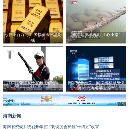
亏损上百万元？ 警惕黄金私盘对
长江武汉段再现“江心小路”
赌
江伊婷夺得女子双向飞碟冠军
国家安全机关：间谍器材藏身快
递 小包裹关乎大安全
广告
海南新闻
海南省资规系统召开年底冲刺调度会护航"十四五"收官