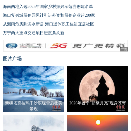
海南两地入选2025年国家乡村振兴示范县创建名单
海口复兴城留创园累计引进外资和留创企业超200家
从漏雨危房到滨水新居 海口退休职工住进宜居社区
万宁两大重点交通项目进度条刷新
广告
图片广场
新疆塔克拉玛干沙漠现雪后壮美
2026年首个“超级月亮”现身苍穹
景观