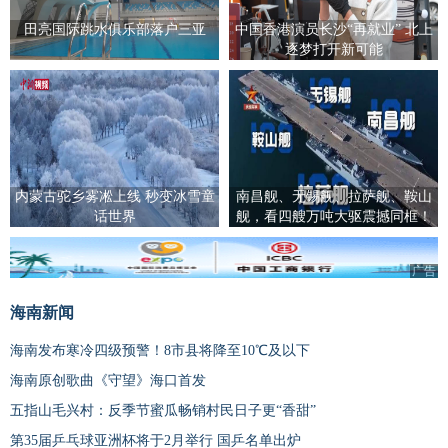
田亮国际跳水俱乐部落户三亚
中国香港演员长沙“再就业” 北上
逐梦打开新可能
内蒙古驼乡雾凇上线 秒变冰雪童
南昌舰、无锡舰、拉萨舰、鞍山
话世界
舰，看四艘万吨大驱震撼同框！
广告
海南新闻
海南发布寒冷四级预警！8市县将降至10℃及以下
海南原创歌曲《守望》海口首发
五指山毛兴村：反季节蜜瓜畅销村民日子更“香甜”
第35届乒乓球亚洲杯将于2月举行 国乒名单出炉