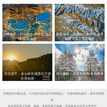
云南迪庆：日出时分 白水台“仙人
新疆温宿：丹霞山峦裹残雪 金黄
遗田”染金边
肌理与素白雪痕相映
河北滦平：金山岭长城霞光万道
湖北建始：冰雪裹林海 冬景醉游
壮美如画
人
本网站所刊载信息，不代表中新社和中新网观点。 刊用本网站稿件，务经书面授
权。
未经授权禁止转载、摘编、复制及建立镜像，违者将依法追究法律责任。