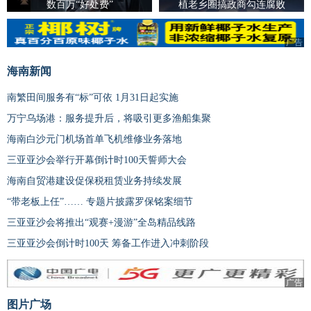
数百万“好处费”
植老乡圈搞政商勾连腐败
广告
海南新闻
南繁田间服务有“标”可依 1月31日起实施
万宁乌场港：服务提升后，将吸引更多渔船集聚
海南白沙元门机场首单飞机维修业务落地
三亚亚沙会举行开幕倒计时100天誓师大会
海南自贸港建设促保税租赁业务持续发展
“带老板上任”…… 专题片披露罗保铭案细节
三亚亚沙会将推出“观赛+漫游”全岛精品线路
三亚亚沙会倒计时100天 筹备工作进入冲刺阶段
广告
图片广场