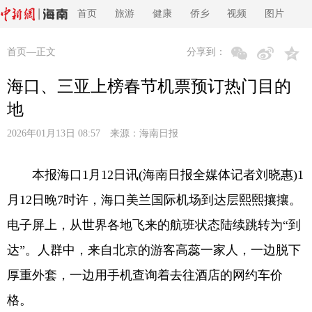
首页
旅游
健康
侨乡
视频
图片
首页
—正文
分享到：
海口、三亚上榜春节机票预订热门目的
地
2026年01月13日 08:57 来源：
海南日报
本报海口1月12日讯(海南日报全媒体记者刘晓惠)1
月12日晚7时许，海口美兰国际机场到达层熙熙攘攘。
电子屏上，从世界各地飞来的航班状态陆续跳转为“到
达”。人群中，来自北京的游客高蕊一家人，一边脱下
厚重外套，一边用手机查询着去往酒店的网约车价
格。