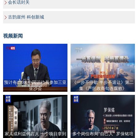
会长话封关
古韵崖州·科创新城
视频新闻
预计有190名中国运动员参加三亚
《一步不停歇 半步不退让》第二
亚沙会
集《严惩政商勾连腐败》
家人成利益代言人 一个项目拿到
多个岗位布局“自己人” 罗保铭培