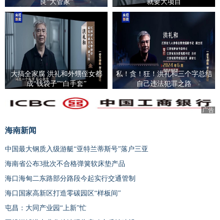
良“大管家”
就要大项目
大搞全家腐 洪礼和外甥侄女都
私！贪！狂！洪礼和三个字总结
成“钱袋子”“白手套”
自己违法犯罪之路
广告
海南新闻
中国最大钢质入级游艇“亚特兰蒂斯号”落户三亚
海南省公布3批次不合格弹簧软床垫产品
海口海甸二东路部分路段今起实行交通管制
海口国家高新区打造零碳园区“样板间”
屯昌：大同产业园“上新”忙