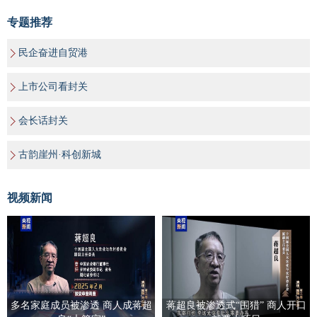
专题推荐
民企奋进自贸港
上市公司看封关
会长话封关
古韵崖州·科创新城
视频新闻
多名家庭成员被渗透 商人成蒋超
蒋超良被渗透式“围猎” 商人开口