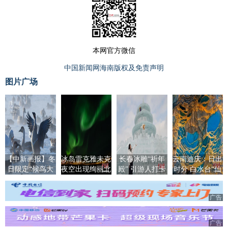
本网官方微信
中国新闻网海南版权及免责声明
图片广场
【中新画报】冬
冰岛雷克雅未克
长春冰雕“祈年
云南迪庆：日出
日限定“候鸟大
夜空出现绚丽北
殿” 引游人打卡
时分 白水台“仙
片”正在上映
极光
人遗田”染金边
广告
广告