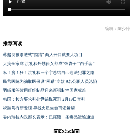
编辑：陈少婷
推荐阅读
蒋超良被渗透式“围猎” 商人开口就要大项目
大搞全家腐 洪礼和外甥侄女都成“钱袋子”“白手套”
私！贪！狂！洪礼和三个字总结自己违法犯罪之路
民营医院为骗取医保设“围猎”专款 9名公职人员沦陷
羽绒服等絮用纤维制品迎来新强制性国家标准
韩国：检方要求判处尹锡悦死刑 2月19日宜判
祝融号有新发现 寻找火星生命再添希望
委内瑞拉内政部长表示：已摧毁一条毒品运输通道