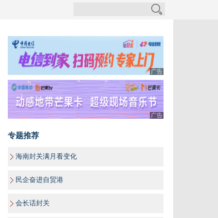
广告
广告
专题推荐
海南封关满月看变化
民企奋进自贸港
会长话封关