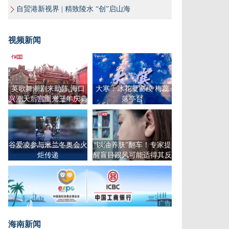
自贸港新视界 | 精致陵水 “创”启山海
视频新闻
英歌舞潮剧来助阵 海口
大寒：冰花凝窗棱 梅蕊
兴潮天后宫重光三年庆典
落亭台
谒妈祖
谷爱凌参与米兰冬奥会火
“以油养肤”翻车！专家提
炬传递
醒盲目跟风可能适得其反
广告
海南新闻