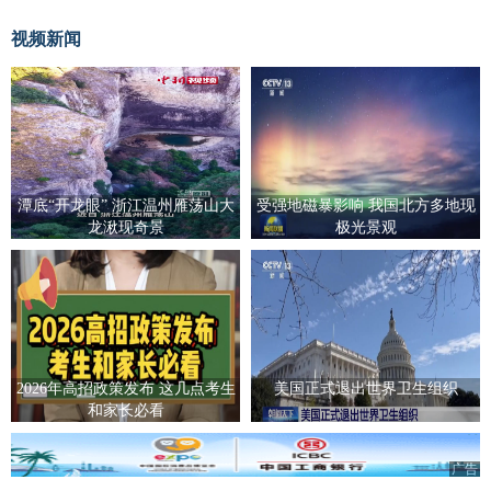
视频新闻
潭底“开龙眼” 浙江温州雁荡山大
受强地磁暴影响 我国北方多地现
龙湫现奇景
极光景观
2026年高招政策发布 这几点考生
美国正式退出世界卫生组织
和家长必看
广告