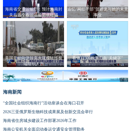
海南省交通运输厅：预计海南封
追忆“网红干部”贺娇龙与她的未竟
关后首个春运运输需求旺盛
事业
美国开始向伊拉克大规模转移极
看懂12306购票页面“关键字”
端组织人员
广告
海南新闻
“全国社会组织海南行”活动座谈会在海口召开
2026三亚俄罗斯生物科技成果展及创新交流会举行
海南省住房城乡建设工作部署2026年工作
海南公安机关全面启动春运交通安全管理勤务