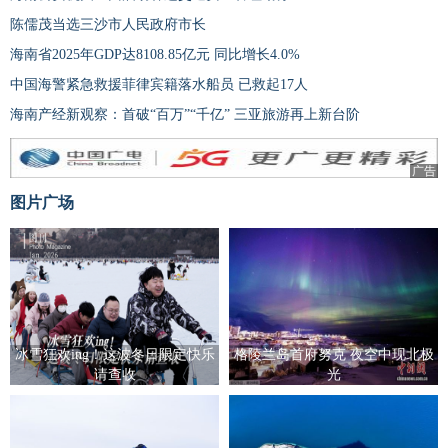
陈儒茂当选三沙市人民政府市长
海南省2025年GDP达8108.85亿元 同比增长4.0%
中国海警紧急救援菲律宾籍落水船员 已救起17人
海南产经新观察：首破“百万”“千亿” 三亚旅游再上新台阶
广告
图片广场
冰雪狂欢ing！这波冬日限定快乐
格陵兰岛首府努克 夜空中现北极
请查收
光