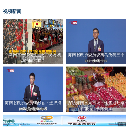
视频新闻
中新网直击U23国足抵京现场 机
海南省政协委员谈离岛免税三个
场瞬间沸腾！
变化
海南省政协委员何猷君：选择海
探访海南水果市场：销售迎旺季
南就是选择机遇
节前运往全国餐桌
广告