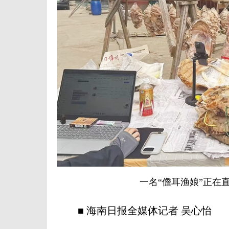
一名“儋耳渔娘”正在直
■ 海南日报全媒体记者 吴心怡