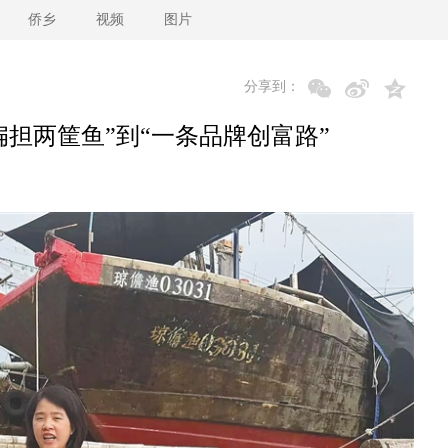
侨乡
视频
图片
分享到：
扁担两筐鱼”到“一条品牌创富路”