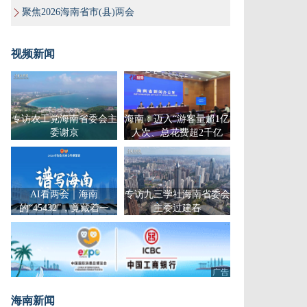
聚焦2026海南省市(县)两会
视频新闻
专访农工党海南省委会主
海南：迈入“游客量超1亿
委谢京
人次、总花费超2千亿
元”新阶段
AI看两会｜海南
专访九三学社海南省委会
的“45432”，竟藏着一
主委过建春
曲“乐章”？
广告
海南新闻