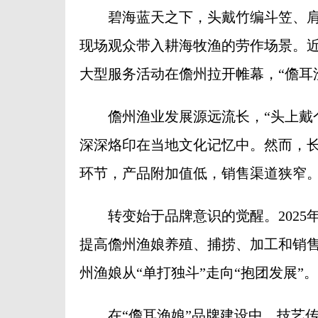
碧海蓝天之下，头戴竹编斗笠、肩
现场观众带入耕海牧渔的劳作场景。近
大型服务活动在儋州拉开帷幕，“儋耳
儋州渔业发展源远流长，“头上戴个
深深烙印在当地文化记忆中。然而，
环节，产品附加值低，销售渠道狭窄
转变始于品牌意识的觉醒。2025年
提高儋州渔娘养殖、捕捞、加工和销
州渔娘从“单打独斗”走向“抱团发展”。
在“儋耳渔娘”品牌建设中，技艺传