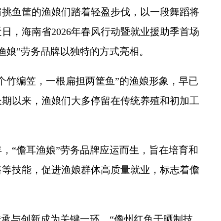
挑鱼筐的渔娘们踏着轻盈步伐，以一段舞蹈将
日，海南省2026年春风行动暨就业援助季首场
渔娘”劳务品牌以独特的方式亮相。
竹编笠，一根扁担两筐鱼”的渔娘形象，早已
长期以来，渔娘们大多停留在传统养殖和初加工
。
，“儋耳渔娘”劳务品牌应运而生，旨在培育和
售等技能，促进渔娘群体高质量就业，标志着儋
承与创新成为关键一环。“儋州红鱼干晒制技