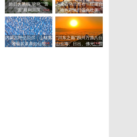
旅日大熊猫“晓晓”“蕾
内蒙古乌兰察布：红崖台
蕾”顺利回国
地色彩浓烈景色壮美
内蒙古呼伦贝尔：山林雾
“川东之巅”四川万源八台
凇银装素裹如仙境
山云海、日出、佛光、雪
景同框