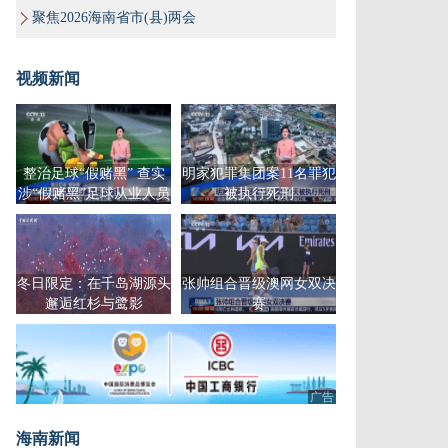
聚焦2026海南省市(县)两会
视频新闻
整治足球“假赌黑” 查实
明家犯罪集团案11名罪犯
涉“假赌黑”足球从业人员
被执行死刑
57人
冬日限定：在千岛湖源头
张帅组合晋级澳网女双决
邂逅红杉与鹭影
赛
广告
海南新闻