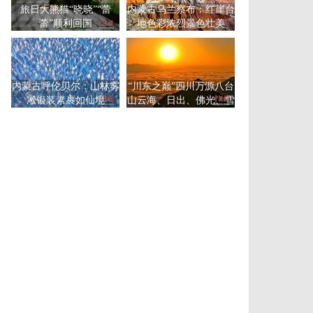
旅日大熊猫“晓晓”“蕾
内蒙古乌兰察布：红崖台
蕾”顺利回国
地色彩浓烈景色壮美
内蒙古呼伦贝尔：山林雾
“川东之巅”四川万源八台
凇银装素裹如仙境
山云海、日出、佛光、雪
景同框