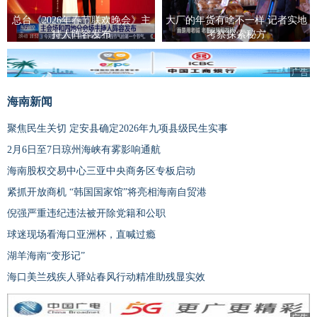
总台《2026年春节联欢晚会》主
大厂的年货有啥不一样 记者实地
持人阵容发布
考察探索秘方
广告
海南新闻
聚焦民生关切 定安县确定2026年九项县级民生实事
2月6日至7日琼州海峡有雾影响通航
海南股权交易中心三亚中央商务区专板启动
紧抓开放商机 “韩国国家馆”将亮相海南自贸港
倪强严重违纪违法被开除党籍和公职
球迷现场看海口亚洲杯，直喊过瘾
湖羊海南“变形记”
海口美兰残疾人驿站春风行动精准助残显实效