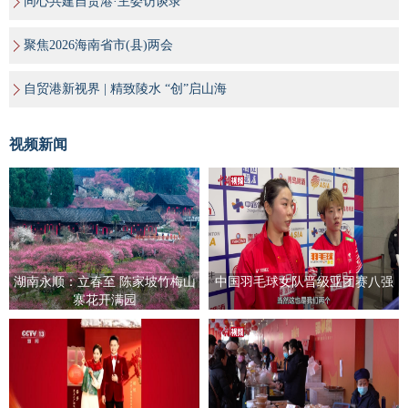
同心共建自贸港·主委访谈录
聚焦2026海南省市(县)两会
自贸港新视界 | 精致陵水 “创”启山海
视频新闻
湖南永顺：立春至 陈家坡竹梅山
中国羽毛球女队晋级亚团赛八强
寨花开满园