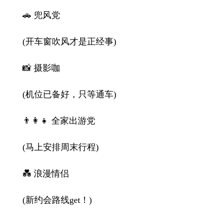
🚗 兜风党
(开车窗吹风才是正经事)
📸 摄影咖
(机位已备好，只等通车)
👨‍👩‍👧 全家出游党
(马上安排周末行程)
💑 浪漫情侣
(新约会路线get！)