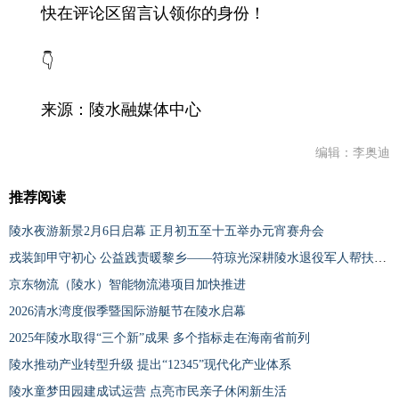
快在评论区留言认领你的身份！
👇
来源：陵水融媒体中心
编辑：李奥迪
推荐阅读
陵水夜游新景2月6日启幕 正月初五至十五举办元宵赛舟会
戎装卸甲守初心 公益践责暖黎乡——符琼光深耕陵水退役军人帮扶一线
京东物流（陵水）智能物流港项目加快推进
2026清水湾度假季暨国际游艇节在陵水启幕
2025年陵水取得“三个新”成果 多个指标走在海南省前列
陵水推动产业转型升级 提出“12345”现代化产业体系
陵水童梦田园建成试运营 点亮市民亲子休闲新生活