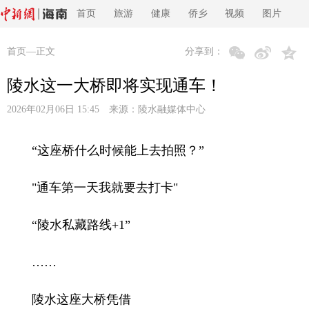
首页
旅游
健康
侨乡
视频
图片
首页
—正文
分享到：
陵水这一大桥即将实现通车！
2026年02月06日 15:45 来源：
陵水融媒体中心
“这座桥什么时候能上去拍照？”
"通车第一天我就要去打卡"
“陵水私藏路线+1”
……
陵水这座大桥凭借