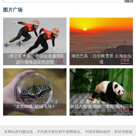
广告
图片广场
（米兰冬奥会）中国短道速滑队
湖北巴东：日出映雪景 云海如仙
进行场地适应性训练
境
“太空蝴蝶”破蛹飞翔！
旅日大熊猫“晓晓”“蕾蕾”顺利回国
本网站所刊载信息，不代表中新社和中新网观点。 刊用本网站稿件，务经书面授