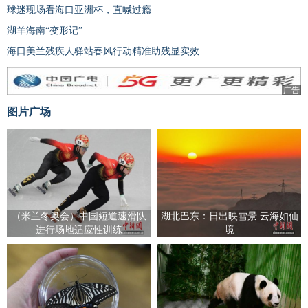
球迷现场看海口亚洲杯，直喊过瘾
湖羊海南“变形记”
海口美兰残疾人驿站春风行动精准助残显实效
广告
图片广场
（米兰冬奥会）中国短道速滑队
湖北巴东：日出映雪景 云海如仙
进行场地适应性训练
境