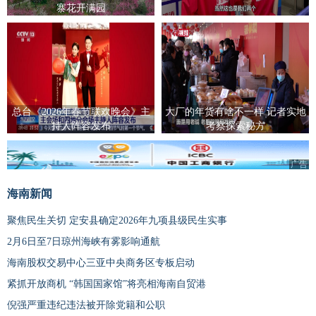
寨花开满园
总台《2026年春节联欢晚会》主
大厂的年货有啥不一样 记者实地
持人阵容发布
考察探索秘方
广告
海南新闻
聚焦民生关切 定安县确定2026年九项县级民生实事
2月6日至7日琼州海峡有雾影响通航
海南股权交易中心三亚中央商务区专板启动
紧抓开放商机 “韩国国家馆”将亮相海南自贸港
倪强严重违纪违法被开除党籍和公职