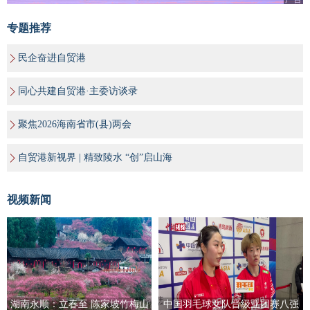
专题推荐
民企奋进自贸港
同心共建自贸港·主委访谈录
聚焦2026海南省市(县)两会
自贸港新视界 | 精致陵水 “创”启山海
视频新闻
湖南永顺：立春至 陈家坡竹梅山
中国羽毛球女队晋级亚团赛八强