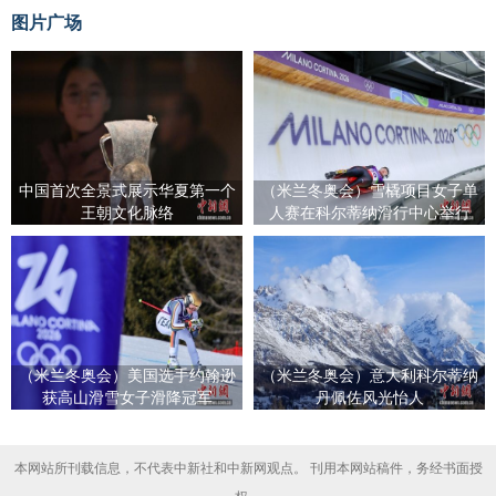
图片广场
中国首次全景式展示华夏第一个
（米兰冬奥会）雪橇项目女子单
王朝文化脉络
人赛在科尔蒂纳滑行中心举行
（米兰冬奥会）美国选手约翰逊
（米兰冬奥会）意大利科尔蒂纳
获高山滑雪女子滑降冠军
丹佩佐风光怡人
本网站所刊载信息，不代表中新社和中新网观点。 刊用本网站稿件，务经书面授