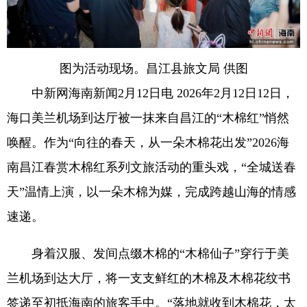
图为活动现场。昌江县旅文局 供图
中新网海南新闻2月12日电 2026年2月12日12日，
海口美兰机场到达厅被一抹来自昌江的“木棉红”悄然
唤醒。作为“向往的春天，从一朵木棉花出发”2026海
南昌江春赏木棉红系列文旅活动的重头戏，“全城送春
天”温情上演，以一朵木棉为媒，完成跨越山海的情感
速递。
身着汉服、发间点缀木棉的“木棉仙子”穿行于美
兰机场到达大厅，将一支支鲜红的木棉及木棉花纹书
签递至初抵海南的旅客手中。“落地就收到木棉花，太