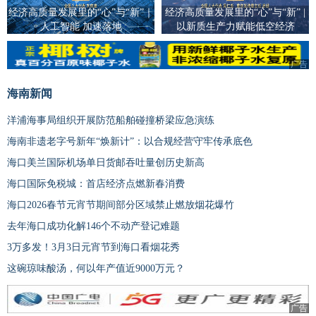
经济高质量发展里的“心”与“新”｜
经济高质量发展里的“心”与“新” |
人工智能 加速落地
以新质生产力赋能低空经济
广告
海南新闻
洋浦海事局组织开展防范船舶碰撞桥梁应急演练
海南非遗老字号新年“焕新计”：以合规经营守牢传承底色
海口美兰国际机场单日货邮吞吐量创历史新高
海口国际免税城：首店经济点燃新春消费
海口2026春节元宵节期间部分区域禁止燃放烟花爆竹
去年海口成功化解146个不动产登记难题
3万多发！3月3日元宵节到海口看烟花秀
这碗琼味酸汤，何以年产值近9000万元？
广告