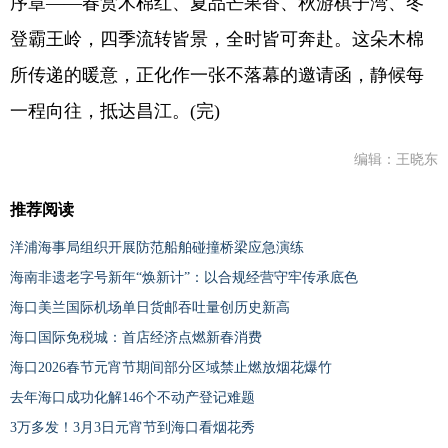
序章——春赏木棉红、夏品芒果香、秋游棋子湾、冬
登霸王岭，四季流转皆景，全时皆可奔赴。这朵木棉
所传递的暖意，正化作一张不落幕的邀请函，静候每
一程向往，抵达昌江。(完)
编辑：王晓东
推荐阅读
洋浦海事局组织开展防范船舶碰撞桥梁应急演练
海南非遗老字号新年“焕新计”：以合规经营守牢传承底色
海口美兰国际机场单日货邮吞吐量创历史新高
海口国际免税城：首店经济点燃新春消费
海口2026春节元宵节期间部分区域禁止燃放烟花爆竹
去年海口成功化解146个不动产登记难题
3万多发！3月3日元宵节到海口看烟花秀