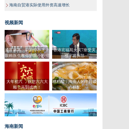
海南自贸港实际使用外资高速增长
视频新闻
通宵麻将、刷剧停不下？
香港宏福苑火灾7座受灾
眼科医生教你护眼小妙招
楼宇将拆除
大年初六 ，祝您六六大
糟粕醋：海南人的冬日暖
顺，马到成功！
心标配
广告
海南新闻