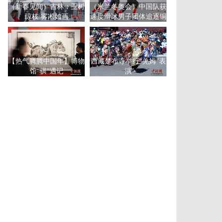
（新春见闻）吉林：玉树
（米兰冬奥会）中国队获
琼枝 雾凇如画
速度滑冰男子团体追逐铜
牌
【热气腾腾中国年】博物
西藏楚布寺举行“羌姆”表
馆“骐”遇记
演