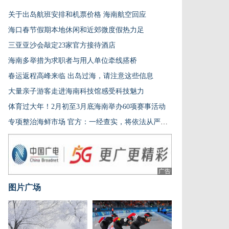
关于出岛航班安排和机票价格 海南航空回应
海口春节假期本地休闲和近郊微度假热力足
三亚亚沙会敲定23家官方接待酒店
海南多举措为求职者与用人单位牵线搭桥
春运返程高峰来临 出岛过海，请注意这些信息
大量亲子游客走进海南科技馆感受科技魅力
体育过大年！2月初至3月底海南举办60项赛事活动
专项整治海鲜市场 官方：一经查实，将依法从严从重处罚
广告
图片广场