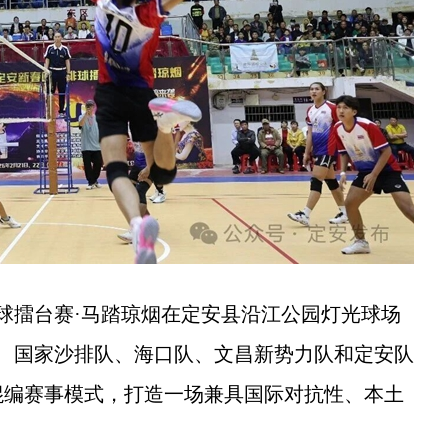
排球擂台赛·马踏琼烟在定安县沿江公园灯光球场
ND队、国家沙排队、海口队、文昌新势力队和定安队
”混编赛事模式，打造一场兼具国际对抗性、本土