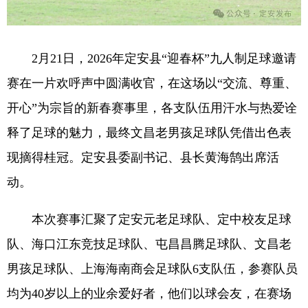
2月21日，2026年定安县“迎春杯”九人制足球邀请
赛在一片欢呼声中圆满收官，在这场以“交流、尊重、
开心”为宗旨的新春赛事里，各支队伍用汗水与热爱诠
释了足球的魅力，最终文昌老男孩足球队凭借出色表
现摘得桂冠。定安县委副书记、县长黄海鹄出席活
动。
本次赛事汇聚了定安元老足球队、定中校友足球
队、海口江东竞技足球队、屯昌昌腾足球队、文昌老
男孩足球队、上海海南商会足球队6支队伍，参赛队员
均为40岁以上的业余爱好者，他们以球会友，在赛场