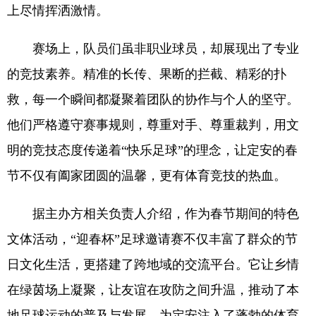
上尽情挥洒激情。
赛场上，队员们虽非职业球员，却展现出了专业
的竞技素养。精准的长传、果断的拦截、精彩的扑
救，每一个瞬间都凝聚着团队的协作与个人的坚守。
他们严格遵守赛事规则，尊重对手、尊重裁判，用文
明的竞技态度传递着“快乐足球”的理念，让定安的春
节不仅有阖家团圆的温馨，更有体育竞技的热血。
据主办方相关负责人介绍，作为春节期间的特色
文体活动，“迎春杯”足球邀请赛不仅丰富了群众的节
日文化生活，更搭建了跨地域的交流平台。它让乡情
在绿茵场上凝聚，让友谊在攻防之间升温，推动了本
地足球运动的普及与发展，为定安注入了蓬勃的体育