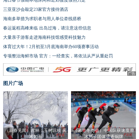
海口春节假期本地休闲和近郊微度假热力足
三亚亚沙会敲定23家官方接待酒店
海南多举措为求职者与用人单位牵线搭桥
春运返程高峰来临 出岛过海，请注意这些信息
大量亲子游客走进海南科技馆感受科技魅力
体育过大年！2月初至3月底海南举办60项赛事活动
专项整治海鲜市场 官方：一经查实，将依法从严从重处罚
广告
图片广场
（新春见闻）吉林：玉树琼枝 雾
（米兰冬奥会）中国队获速度滑
凇如画
冰男子团体追逐铜牌