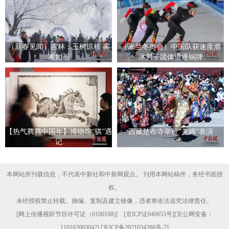
（新春见闻）吉林：玉树琼枝 雾
（米兰冬奥会）中国队获速度滑
凇如画
冰男子团体追逐铜牌
【热气腾腾中国年】博物馆“骐”遇
西藏楚布寺举行“羌姆”表演
记
本网站所刊载信息，不代表中新社和中新网观点。 刊用本网站稿件，务经书面授
权。
未经授权禁止转载、摘编、复制及建立镜像，违者将依法追究法律责任。
[
网上传播视听节目许可证（0106168)
] [
京ICP证040655号
][京公网安备：
110102003042] [
京ICP备2021034286号-7
]