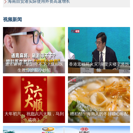
海南自贸港实际使用外资高速增长
视频新闻
通宵麻将、刷剧停不下？眼科医
香港宏福苑火灾7座受灾楼宇将拆
生教你护眼小妙招
除
大年初六 ，祝您六六大顺，马到
糟粕醋：海南人的冬日暖心标配
成功！