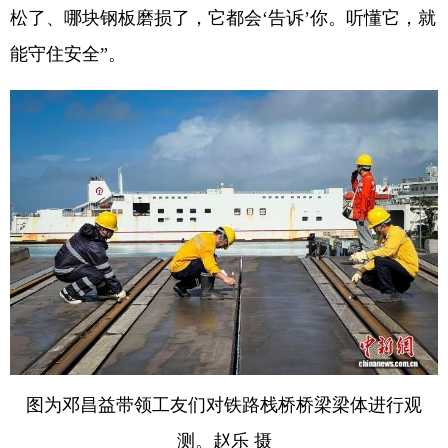
松了、哪块钢板磨损了，它都会‘告诉’你。听懂它，就
能守住安全”。
图为邓昌益带领工友们对铁路栈桥桥梁梁体进行观
测。赵乐 摄