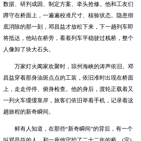
数据、研判成因、制定方案、牵头抢修。他和工友们
蹲守在桥面上，一遍遍校准尺寸、核验状态。隐患彻
底消除的那一刻，邓昌益才放松下来，下一趟列车即
将抵达，他站在桥旁，看着列车平稳驶过栈桥，整个
人像卸了块大石头。
万家灯火阖家欢聚时，琼州海峡的涛声依旧。邓
昌益穿着那身油斑点点的工装，依旧准时出现在桥面
上，走走停停、俯身检查。他的身后，渡轮正载着又
一列火车缓缓靠岸，旅客们依旧举着手机，记录着这
趟旅程的新奇瞬间。
鲜有人知道，在那些“新奇瞬间”的背后，有一个
叫邓昌益的人，和一座他守护了二十二年的桥。(完)