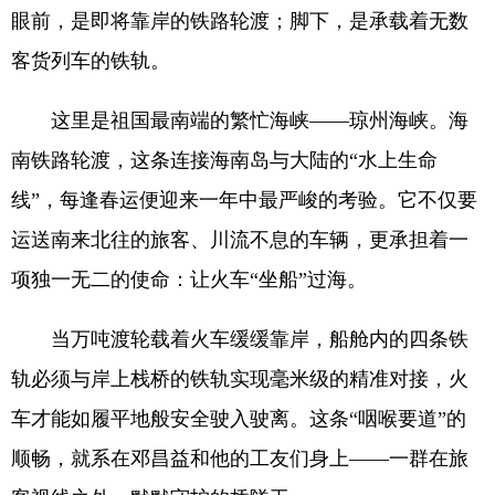
眼前，是即将靠岸的铁路轮渡；脚下，是承载着无数
客货列车的铁轨。
这里是祖国最南端的繁忙海峡——琼州海峡。海
南铁路轮渡，这条连接海南岛与大陆的“水上生命
线”，每逢春运便迎来一年中最严峻的考验。它不仅要
运送南来北往的旅客、川流不息的车辆，更承担着一
项独一无二的使命：让火车“坐船”过海。
当万吨渡轮载着火车缓缓靠岸，船舱内的四条铁
轨必须与岸上栈桥的铁轨实现毫米级的精准对接，火
车才能如履平地般安全驶入驶离。这条“咽喉要道”的
顺畅，就系在邓昌益和他的工友们身上——一群在旅