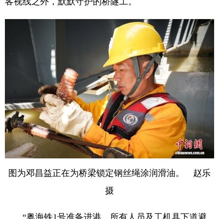
客视线之外，默默守护的桥隧工。
图为邓昌益正在为桥梁锁定钢丝绳涂润滑油。 赵乐
摄
“粤海铁1号准备进港，所有人员及工机具下道避