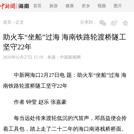
首页
旅游
健康
侨乡
视频
图片
首页
—正文
分享到：
助火车“坐船”过海 海南铁路轮渡桥隧工
坚守22年
2026年02月27日 15:19 来源：
中国新闻网
中新网海口2月27日电 题：助火车“坐船”过海 海
南铁路轮渡桥隧工坚守22年
作者 钟莹 赵乐 张嘉豪
每当远处传来渡轮低沉的汽笛声，邓昌益便会拎
着工具包，踏上走了二十二年的海口南港栈桥桥面。