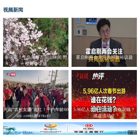
视频新闻
春讯至！千岛湖畔万亩山林间 野
霍启刚两会关注共同富裕议题
樱迎春绽放
河南“农村女团”走红！平均年龄60
5.96亿人次春节出游 谁在花钱？
岁
谁在流动？
广告