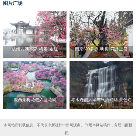
图片广场
杭州西湖雾森“梅景”走红
南京600多岁“明梅”花开正盛
瘦西湖梅花进入盛花期
赤水丹霞大瀑布气势磅礴 景色迷
人
本网站所刊载信息，不代表中新社和中新网观点。 刊用本网站稿件，务经书面授
权。