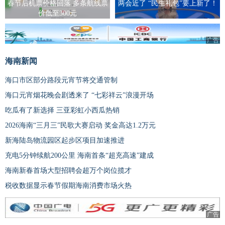
春节后机票价格回落 多条航线票
两会近了 “民生礼包”要上新了！
价低至300元
广告
海南新闻
海口市区部分路段元宵节将交通管制
海口元宵烟花晚会剧透来了 “七彩祥云”浪漫开场
吃瓜有了新选择 三亚彩虹小西瓜热销
2026海南“三月三”民歌大赛启动 奖金高达1.2万元
新海陆岛物流园区起步区项目加速推进
充电5分钟续航200公里 海南首条“超充高速”建成
海南新春首场大型招聘会超万个岗位揽才
税收数据显示春节假期海南消费市场火热
广告