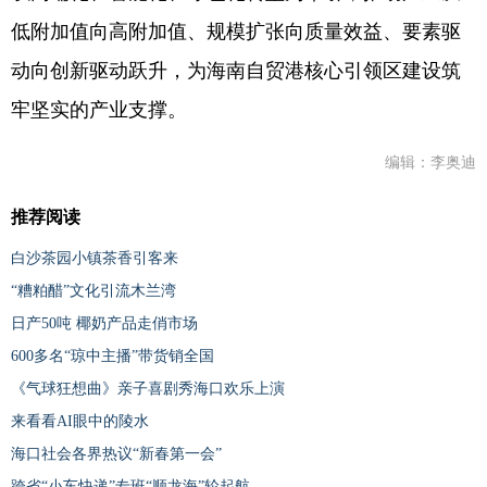
低附加值向高附加值、规模扩张向质量效益、要素驱
动向创新驱动跃升，为海南自贸港核心引领区建设筑
牢坚实的产业支撑。
编辑：李奥迪
推荐阅读
白沙茶园小镇茶香引客来
“糟粕醋”文化引流木兰湾
日产50吨 椰奶产品走俏市场
600多名“琼中主播”带货销全国
《气球狂想曲》亲子喜剧秀海口欢乐上演
来看看AI眼中的陵水
海口社会各界热议“新春第一会”
跨省“小车快递”专班“顺龙海”轮起航