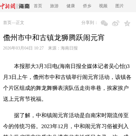
首页
旅游
健康
侨乡
视频
图片
首页
—正文
分享到：
儋州市中和古镇龙狮腾跃闹元宵
2026年03月04日 10:27 来源：
海南日报
本报那大3月3日电(海南日报全媒体记者吴心怡)3
月3日上午，儋州市中和古镇举行闹元宵活动，该镇各
个片区组成的舞龙舞狮表演队伍走街串巷，挨家挨户
送上元宵节祝福。
据了解，中和镇闹元宵活动是自南宋时期流传至
今的传统习俗。2023年12月，中和闹元宵习俗被列入