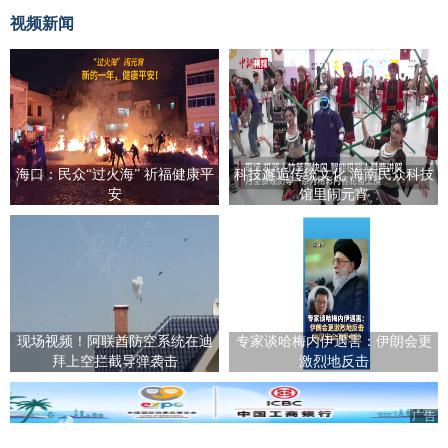
视频新闻
海口：民众“过火海” 祈福健康平
科技邂逅传统文化 海南民众科技
安
馆里闹元宵
现场视频！阿联酋防空系统在迪
专家谈哈梅内伊遇害：伊朗会更
拜上空拦截导弹袭击
激烈地反击
广告