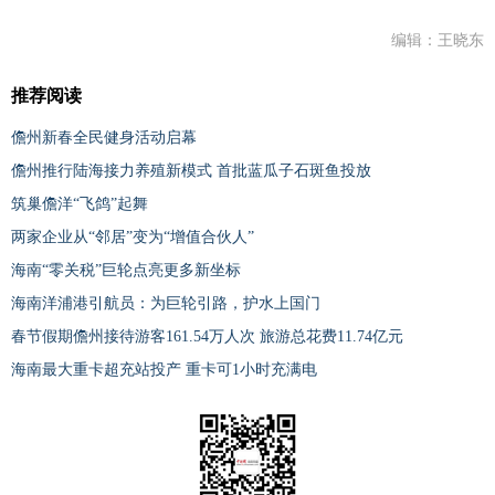
编辑：王晓东
推荐阅读
儋州新春全民健身活动启幕
儋州推行陆海接力养殖新模式 首批蓝瓜子石斑鱼投放
筑巢儋洋“飞鸽”起舞
两家企业从“邻居”变为“增值合伙人”
海南“零关税”巨轮点亮更多新坐标
海南洋浦港引航员：为巨轮引路，护水上国门
春节假期儋州接待游客161.54万人次 旅游总花费11.74亿元
海南最大重卡超充站投产 重卡可1小时充满电