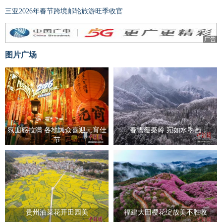
三亚2026年春节跨境邮轮旅游旺季收官
广告
图片广场
氛围感拉满 各地民众喜迎元宵佳
春雪覆秦岭 宛如水墨画
节
贵州油菜花开田园美
福建大田樱花绽放美不胜收