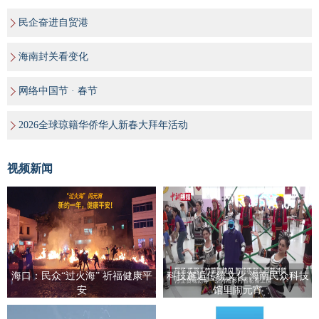
民企奋进自贸港
海南封关看变化
网络中国节 · 春节
2026全球琼籍华侨华人新春大拜年活动
视频新闻
海口：民众“过火海” 祈福健康平
科技邂逅传统文化 海南民众科技
安
馆里闹元宵