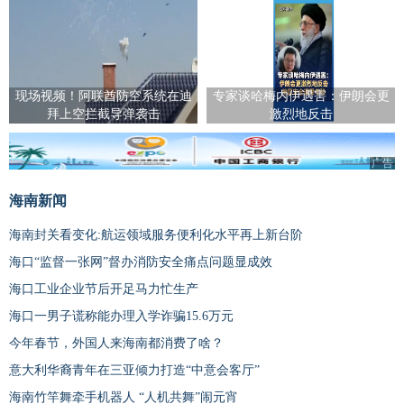
现场视频！阿联酋防空系统在迪
专家谈哈梅内伊遇害：伊朗会更
拜上空拦截导弹袭击
激烈地反击
广告
海南新闻
海南封关看变化:航运领域服务便利化水平再上新台阶
海口“监督一张网”督办消防安全痛点问题显成效
海口工业企业节后开足马力忙生产
海口一男子谎称能办理入学诈骗15.6万元
今年春节，外国人来海南都消费了啥？
意大利华裔青年在三亚倾力打造“中意会客厅”
海南竹竿舞牵手机器人 “人机共舞”闹元宵