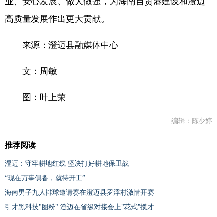
业、安心发展、做大做强，为海南自贸港建设和澄迈
高质量发展作出更大贡献。
来源：澄迈县融媒体中心
文：周敏
图：叶上荣
编辑：陈少婷
推荐阅读
澄迈：守牢耕地红线 坚决打好耕地保卫战
“现在万事俱备，就待开工”
海南男子九人排球邀请赛在澄迈县罗浮村激情开赛
引才黑科技"圈粉" 澄迈在省级对接会上"花式"揽才