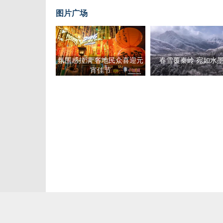
图片广场
氛围感拉满 各地民众喜迎元
春雪覆秦岭 宛如水
宵佳节