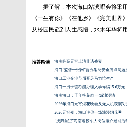
据了解，本次海口站演唱会将采用
《一生有你》《在他乡》《完美世界
从校园民谣到人生感悟，水木年华将用1
海南临高元宵上演非遗盛宴
推荐阅读
海口“监督一张网”督办消防安全痛点问题
海口工业企业节后开足马力忙生产
海口一男子谎称能办理入学诈骗15.6万元
海南海口：千年换花韵 一城浪漫情
2026年海口元宵烟花晚会及无人机表演3
2026元宵夜，海口许你一场浪漫烟花秀
“戎归自贸”海南退役军人岗位推介巡回活