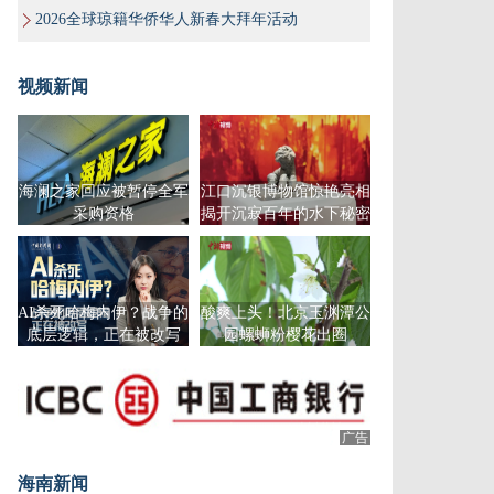
2026全球琼籍华侨华人新春大拜年活动
视频新闻
海澜之家回应被暂停全军
江口沉银博物馆惊艳亮相
采购资格
揭开沉寂百年的水下秘密
AI杀死哈梅内伊？战争的
酸爽上头！北京玉渊潭公
底层逻辑，正在被改写
园螺蛳粉樱花出圈
广告
海南新闻