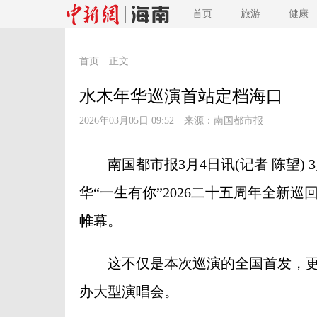
首页
旅游
健康
首页
—正文
水木年华巡演首站定档海口
2026年03月05日 09:52 来源：
南国都市报
南国都市报3月4日讯(记者 陈望) 
华“一生有你”2026二十五周年全新
帷幕。
这不仅是本次巡演的全国首发，更
办大型演唱会。