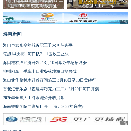
2026年三亚首条国际客运航线“三
雷军：未来几年人形机器人 将大
亚—伊尔库茨克”航线开通
规模进入工厂工作
广告
海南新闻
海口市发布今年服务职工群众10件实事
琼超1/4决赛 | 海口队2：1击败三亚队
海口桂林洋经济开发区3月10日举办专场招聘会
神州租车二手车出口业务落地海口复兴城
海口龙华路树木迁移夜间施工 3月10日至13日需绕行
百老汇音乐剧《查理与巧克力工厂》3月20日海口开演
2026年全国人工冲浪池公开赛启幕
海南警察学院二期项目开工 预计2027年底交付
广告