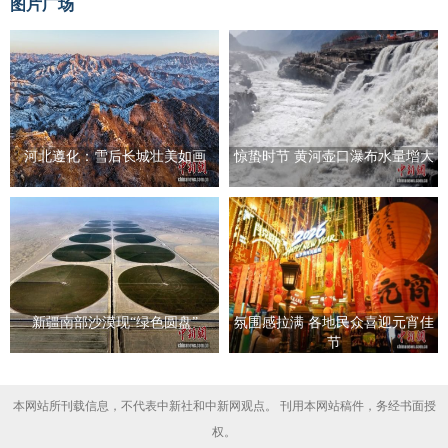
图片广场
河北遵化：雪后长城壮美如画
惊蛰时节 黄河壶口瀑布水量增大
新疆南部沙漠现“绿色圆盘”
氛围感拉满 各地民众喜迎元宵佳
节
本网站所刊载信息，不代表中新社和中新网观点。 刊用本网站稿件，务经书面授
权。