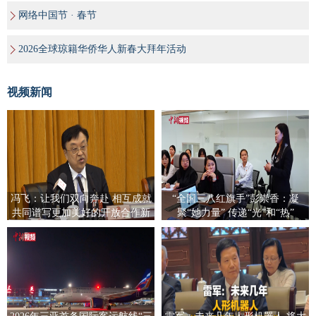
网络中国节 · 春节
2026全球琼籍华侨华人新春大拜年活动
视频新闻
冯飞：让我们双向奔赴 相互成就
“全国三八红旗手”彭崇香：凝
共同谱写更加美好的开放合作新
聚“她力量” 传递“光”和“热”
篇章