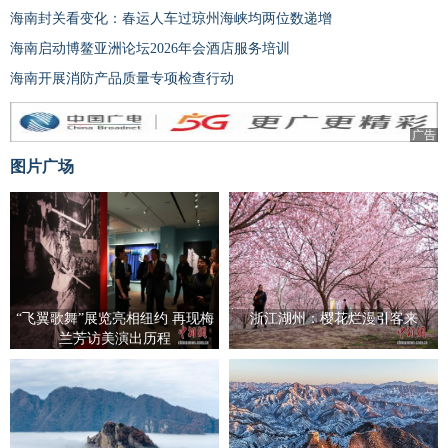
海南封关看变化：春运人车过琼州海峡均两位数递增
海南启动博鳌亚洲论坛2026年会酒店服务培训
海南开展消防产品质量专项检查行动
广告
图片广场
“飞翼歌舞”展览亮相纽约 再现梅
浙江湖州：樱花烂漫引客来
兰芳访美演出历程