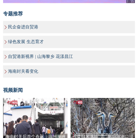
广告
专题推荐
民企奋进自贸港
绿色发展 生态育才
自贸港新视界 | 山海黎乡 花漾昌江
海南封关看变化
视频新闻
海南封关后首个春运：琼州海峡
苍鹭归来满林“雪” 鄱阳湖湖口湿