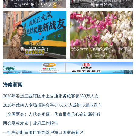
过海旅客464.4万余人次
地春日如画
我在部队等你！
武汉大学 “珞珈彩樱”：一树开出
三色花
广告
海南新闻
2026年春运三亚辖区水上交通服务旅客超350万人次
2026年残疾人专场招聘会举办 67人达成初步就业意向
（全国两会）人代会闭幕，代表带着信心奋进新征程
两会受权发布｜政府工作报告
一批先进制造项目签约落户海口国家高新区