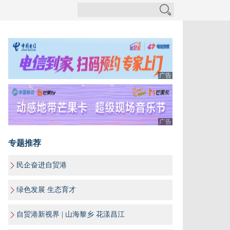
广告
广告
专题推荐
民企奋进自贸港
绿色发展 生态育才
自贸港新视界 | 山海黎乡 花漾昌江