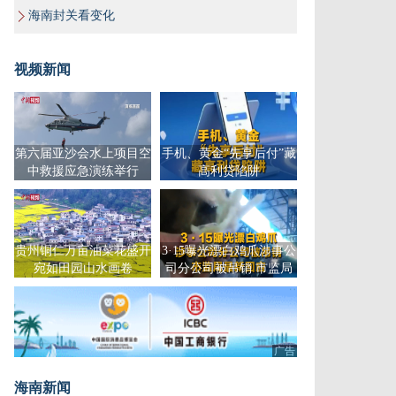
海南封关看变化
视频新闻
第六届亚沙会水上项目空
手机、黄金“先享后付”藏
中救援应急演练举行
高利贷陷阱
贵州铜仁万亩油菜花盛开
3·15曝光漂白鸡爪涉事公
宛如田园山水画卷
司分公司被吊销 市监局
最新回应
广告
海南新闻