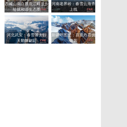
西藏山南白唇鹿江畔漫步
河南老界岭：春雪云海齐
绘就和谐生态图
上线
河北武安：春雪落太行
新疆呼图壁：百里丹霞披
天鹅舞翩跹
银装