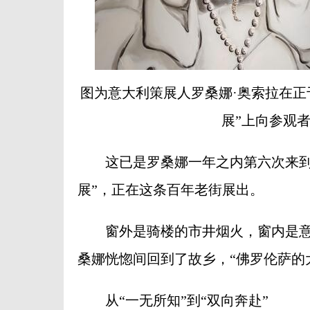
图为意大利策展人罗桑娜·奥索拉在正
展”上向参观
这已是罗桑娜一年之内第六次来到海
展”，正在这条百年老街展出。
窗外是骑楼的市井烟火，窗内是意
桑娜恍惚间回到了故乡，“佛罗伦萨的
从“一无所知”到“双向奔赴”