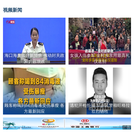
视频新闻
海口海关出台新措施 推动封关政
女孩入伍参军 全村乡亲用最高礼
策扩容增效
仪送别
顾客称喝到84消毒液受伤暴瘦 各
逃犯开枪拒捕 37岁民警额旺格拉
方最新回应
壮烈牺牲
广告