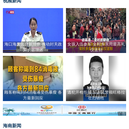
视频新闻
海口海关出台新措施 推动封关政
女孩入伍参军 全村乡亲用最高礼
策扩容增效
仪送别
顾客称喝到84消毒液受伤暴瘦 各
逃犯开枪拒捕 37岁民警额旺格拉
方最新回应
壮烈牺牲
广告
海南新闻