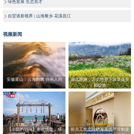
绿色发展 生态育才
自贸港新视界 | 山海黎乡 花漾昌江
视频新闻
安徽霍山：云海翻腾 诗画人间
湖北恩施：万丈绝壁下油菜花竞
相绽放
【小新的Vlog】走进博鳌，感
前员工发文吐槽海底捞严苛制度