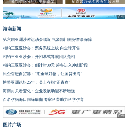
受“国际小镇”的幸福蝶变
疑遭警方要求跨省配合调查
广告
海南新闻
第六届亚洲沙滩运动会临近 气象部门做好赛事保障
相约三亚亚沙会：票务系统上线 向全球开售
相约三亚亚沙会：开闭幕式导演团队亮相
相约三亚亚沙会：倒计时30天 筹备进入冲刺阶段
民企奋进自贸港：“汇全球好物，让国货出海”
博鳌亚洲论坛25年：吴士存指“正青春”
海南封关看变化：企业发展动能不断增强
百名孕妈海口同练瑜伽 专家科普助力科学孕育
广告
图片广场