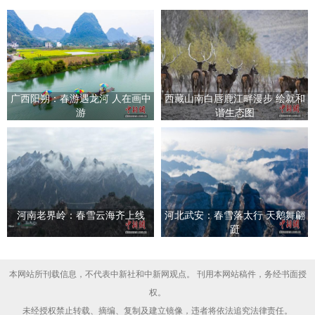
广西阳朔：春游遇龙河 人在画中
西藏山南白唇鹿江畔漫步 绘就和
游
谐生态图
河南老界岭：春雪云海齐上线
河北武安：春雪落太行 天鹅舞翩
跹
本网站所刊载信息，不代表中新社和中新网观点。 刊用本网站稿件，务经书面授
权。
未经授权禁止转载、摘编、复制及建立镜像，违者将依法追究法律责任。