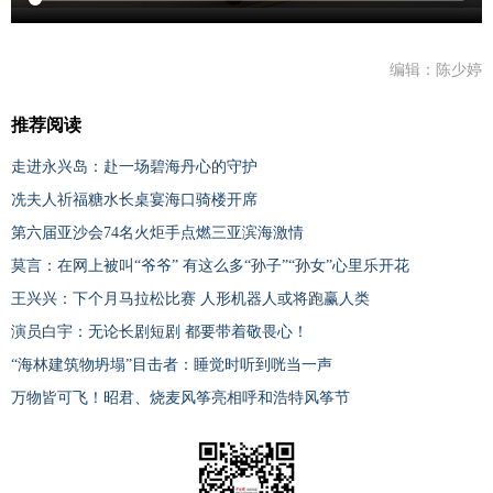
编辑：陈少婷
推荐阅读
走进永兴岛：赴一场碧海丹心的守护
冼夫人祈福糖水长桌宴海口骑楼开席
第六届亚沙会74名火炬手点燃三亚滨海激情
莫言：在网上被叫“爷爷” 有这么多“孙子”“孙女”心里乐开花
王兴兴：下个月马拉松比赛 人形机器人或将跑赢人类
演员白宇：无论长剧短剧 都要带着敬畏心！
“海林建筑物坍塌”目击者：睡觉时听到咣当一声
万物皆可飞！昭君、烧麦风筝亮相呼和浩特风筝节