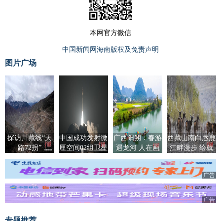
本网官方微信
中国新闻网海南版权及免责声明
图片广场
探访川藏线“天
中国成功发射微
广西阳朔：春游
西藏山南白唇鹿
路72拐”
厘空间02组卫星
遇龙河 人在画
江畔漫步 绘就
中游
和谐生态图
广告
广告
专题推荐