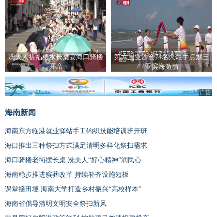
冼夫人祈福糖水长桌宴海口骑楼
第六届亚沙会74名火炬手点燃三
开席
亚滨海激情
广告
海南新闻
海南东方临港就业驿站手工钩织技能培训班开班
海口推出三种祭扫方式满足清明多样化祭扫需求
海口骑楼老街摆长桌 冼夫人“好心精神”润民心
海南稳步推进殡葬改革 持续补齐设施短板
课堂接田埂 海南大学打造乡村振兴“高校样本”
海南省倡导清明文明安全祭扫新风