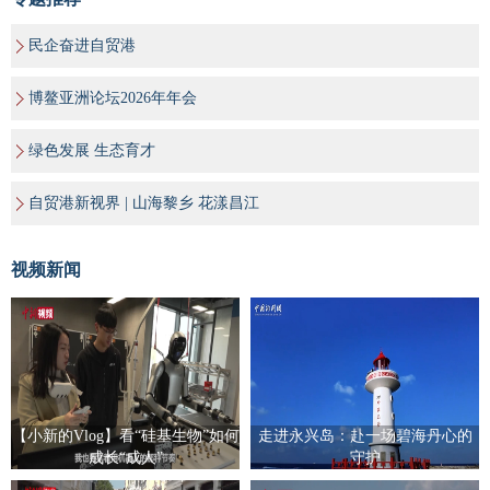
民企奋进自贸港
博鳌亚洲论坛2026年年会
绿色发展 生态育才
自贸港新视界 | 山海黎乡 花漾昌江
视频新闻
【小新的Vlog】看“硅基生物”如何
走进永兴岛：赴一场碧海丹心的
成长“成人”
守护