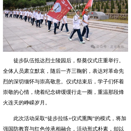
徒步队伍抵达烈士陵园后，祭奠仪式庄重举行。
全体人员肃立默哀，随后一齐三鞠躬，表达对革命先
烈的深切缅怀与崇高敬意。仪式结束后，学子们怀着
崇敬的心情，绕着纪念碑缓缓行走一圈，重温那段烽
火连天的峥嵘岁月。
此次活动采取“徒步拉练+仪式熏陶”的模式，将加
强国防教育与红色传承相融合，活动形式朴素，却以