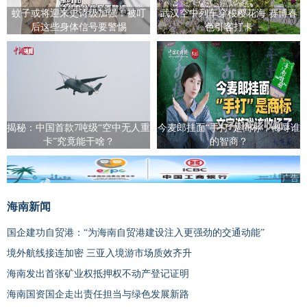
蚊子或将迎来史诗级加强！被叮
武汉空中列车穿梭樱花海 赛博春
后这些身体信号要警惕
色引客打卡
揭秘：中国首款7吨级“空中无人重
今麦郎挂面“手打”是商标，侮辱谁
卡”究竟能干啥？
的智商？
广告
海南新闻
国企建功自贸港：“为海南自贸港建设注入更强劲的交通动能”
境外航线接连加密 三亚入境游市场质效齐升
海南发出首张矿业权抵押权不动产登记证明
海南国资国企走出责任担当与绿色发展新路