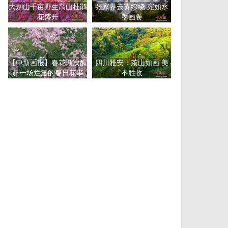
大别山千亩野生高山杜鹃
张家界云雾缭绕 宛如水
花盛开
墨画卷
【中新画报】春花渐次醒
四川雅安：茶山如画 美
赴一场烂漫的春日花事
不胜收