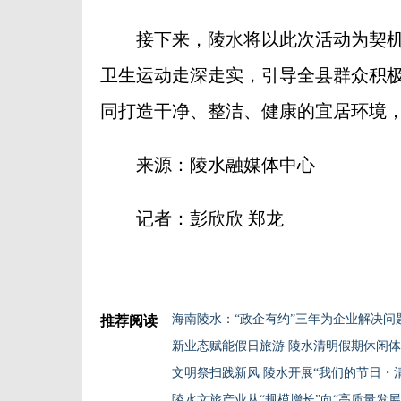
接下来，陵水将以此次活动为契机
卫生运动走深走实，引导全县群众积
同打造干净、整洁、健康的宜居环境
来源：陵水融媒体中心
记者：彭欣欣 郑龙
海南陵水：“政企有约”三年为企业解决问题
推荐阅读
新业态赋能假日旅游 陵水清明假期休闲
文明祭扫践新风 陵水开展“我们的节日・
陵水文旅产业从“规模增长”向“高质量发展