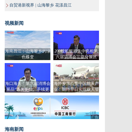
自贸港新视界 | 山海黎乡 花漾昌江
视频新闻
海南昌江：山海黎乡的绿
200艘船艇将集中亮相第
色蝶变
六届消博会三亚分展区
海口海关：第六届消博会
海外乡亲点赞中国航天产
展品“通关更快、手续更
业：期待早日实现载人登
简、政策更优”
月计划
广告
海南新闻