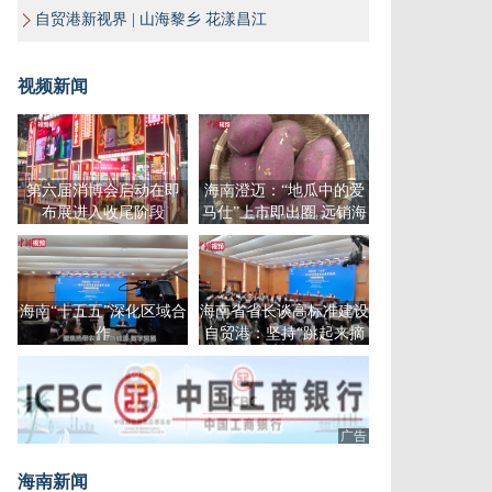
自贸港新视界 | 山海黎乡 花漾昌江
视频新闻
第六届消博会启动在即
海南澄迈：“地瓜中的爱
布展进入收尾阶段
马仕”上市即出圈 远销海
外
海南“十五五”深化区域合
海南省省长谈高标准建设
作
自贸港：坚持“跳起来摘
桃子“
广告
海南新闻