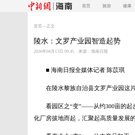
首页
旅游
健康
首页
—正文
陵水：文罗产业园智造起势
2026年04月13日 09:45 来源：
海南日报
■ 海南日报全媒体记者 陈苡琪
在陵水黎族自治县文罗产业园这片
看园区之“变”——从约300亩的起
化厂房拔地而起，汇聚起高质量发展