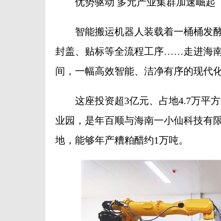
优势驱动 多元产业集群加速崛起
智能搬运机器人装载着一桶桶发酵
封盖、贴标等全流程工序……走进海
间，一幅高效智能、洁净有序的现代
这座投资超3亿元、占地4.7万平
业园，是年百顺与海南一小仙科技有
地，能够年产糟粕醋约1万吨。