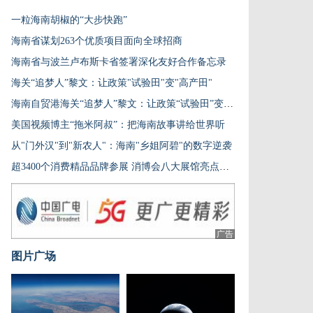
一粒海南胡椒的“大步快跑”
海南省谋划263个优质项目面向全球招商
海南省与波兰卢布斯卡省签署深化友好合作备忘录
海关“追梦人”黎文：让政策"试验田"变"高产田"
海南自贸港海关“追梦人”黎文：让政策“试验田”变“高产田”
美国视频博主“拖米阿叔”：把海南故事讲给世界听
从"门外汉"到"新农人"：海南"乡姐阿碧"的数字逆袭
超3400个消费精品品牌参展 消博会八大展馆亮点提前看
广告
图片广场