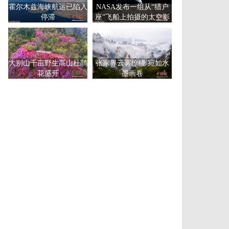
霍尔木兹海峡航运已陷入
NASA发布一组从“猎户
停滞
座”飞船上拍摄的太空影
像
大别山千亩野生高山杜鹃
张家界云雾缭绕 宛如水
花盛开
墨画卷