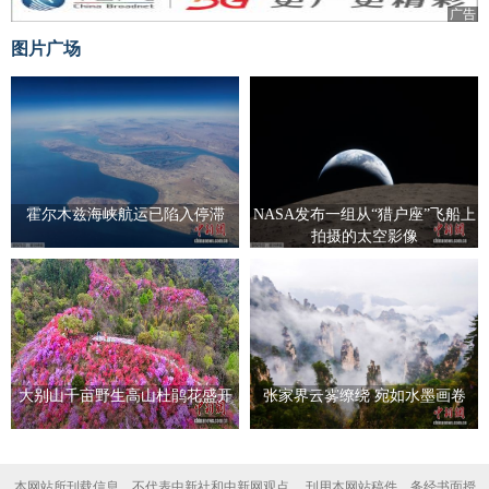
广告
图片广场
霍尔木兹海峡航运已陷入停滞
NASA发布一组从“猎户座”飞船上
拍摄的太空影像
大别山千亩野生高山杜鹃花盛开
张家界云雾缭绕 宛如水墨画卷
本网站所刊载信息，不代表中新社和中新网观点。 刊用本网站稿件，务经书面授