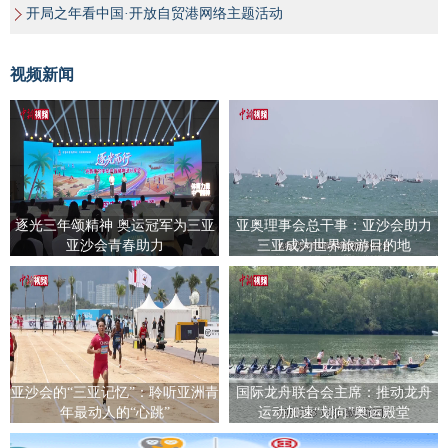
开局之年看中国·开放自贸港网络主题活动
视频新闻
逐光三年颂精神 奥运冠军为三亚
亚奥理事会总干事：亚沙会助力
亚沙会青春助力
三亚成为世界旅游目的地
亚沙会的“三亚记忆”：聆听亚洲青
国际龙舟联合会主席：推动龙舟
年最动人的“心跳”
运动加速“划向”奥运殿堂