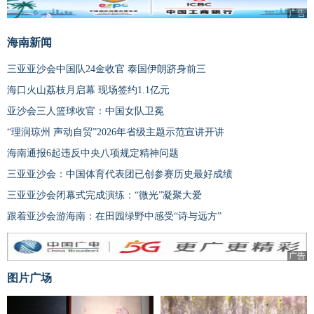
广告
海南新闻
三亚亚沙会中国队24金收官 泰国伊朗跻身前三
海口火山荔枝月启幕 现场签约1.1亿元
亚沙会三人篮球收官：中国女队卫冕
“理润琼州 声动自贸”2026年省级主题示范宣讲开讲
海南通报6起违反中央八项规定精神问题
三亚亚沙会：中国体育代表团已创参赛历史最好成绩
三亚亚沙会闭幕式完成演练：“微光”凝聚大爱
跟着亚沙会游海南：在田园绿野中感受“诗与远方”
广告
图片广场