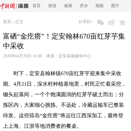
首页
旅游
健康
侨乡
视频
图片
首页
—正文
分享到：
富硒“金疙瘩”！定安翰林670亩红芽芋集
中采收
2026年04月30日 16:08 来源：
定安县融媒体中心
时下，定安县翰林镇670亩红芽芋迎来集中采收
期。4月21日，深水村种植基地里，村民正忙着采挖，
锄头起落间，一个个饱满圆润的红芽芋破土而出；分
拣区内，大家细心挑拣。不远处，冷藏运输车已整装
待发。这些琼岛“金疙瘩”将运往江西深加工，最终登
上上海、江浙等地消费者的餐桌。