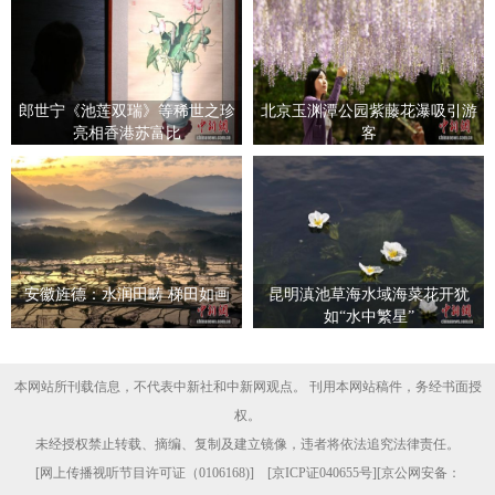
郎世宁《池莲双瑞》等稀世之珍
北京玉渊潭公园紫藤花瀑吸引游
亮相香港苏富比
客
安徽旌德：水润田畴 梯田如画
昆明滇池草海水域海菜花开犹
如“水中繁星”
本网站所刊载信息，不代表中新社和中新网观点。 刊用本网站稿件，务经书面授
权。
未经授权禁止转载、摘编、复制及建立镜像，违者将依法追究法律责任。
[
网上传播视听节目许可证（0106168)
] [
京ICP证040655号
][京公网安备：