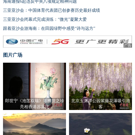
海南通报6起违反中央八项规定精神问题
三亚亚沙会：中国体育代表团已创参赛历史最好成绩
三亚亚沙会闭幕式完成演练：“微光”凝聚大爱
跟着亚沙会游海南：在田园绿野中感受“诗与远方”
广告
图片广场
郎世宁《池莲双瑞》等稀世之珍
北京玉渊潭公园紫藤花瀑吸引游
亮相香港苏富比
客