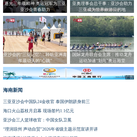
逐光三年颂精神 奥运冠军为三亚
亚奥理事会总干事：亚沙会助力
亚沙会青春助力
三亚成为世界旅游目的地
亚沙会的“三亚记忆”：聆听亚洲青
国际龙舟联合会主席：推动龙舟
年最动人的“心跳”
运动加速“划向”奥运殿堂
广告
海南新闻
三亚亚沙会中国队24金收官 泰国伊朗跻身前三
海口火山荔枝月启幕 现场签约1.1亿元
亚沙会三人篮球收官：中国女队卫冕
“理润琼州 声动自贸”2026年省级主题示范宣讲开讲