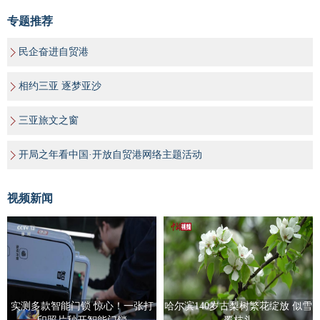
专题推荐
民企奋进自贸港
相约三亚 逐梦亚沙
三亚旅文之窗
开局之年看中国·开放自贸港网络主题活动
视频新闻
实测多款智能门锁 惊心！一张打
哈尔滨140岁古梨树繁花绽放 似雪