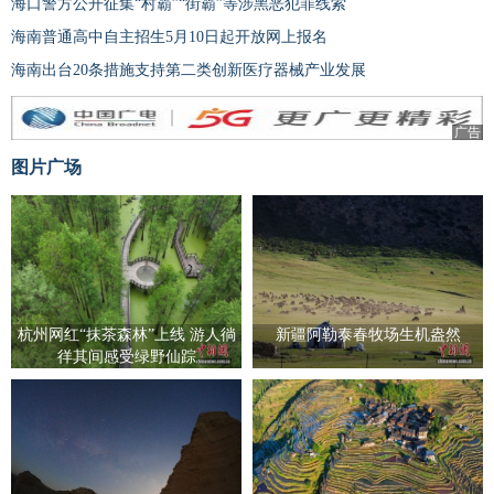
海口警方公开征集“村霸”“街霸”等涉黑恶犯罪线索
海南普通高中自主招生5月10日起开放网上报名
海南出台20条措施支持第二类创新医疗器械产业发展
广告
图片广场
杭州网红“抹茶森林”上线 游人徜
新疆阿勒泰春牧场生机盎然
徉其间感受绿野仙踪