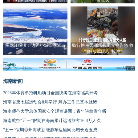
印照片秒开智能门锁
覆枝头
黑龙江绥滨：边陲小城四季皆诗
骑行博主因暴雪被困食物告急 收
到解放军暖心“投喂”
广告
海南新闻
2026年体育单招帆船项目全国统考在海南临高开考
海南省第七届运动会8月举行 筹办工作已基本就绪
海南师范大学总体国家安全观宣讲团：青年讲给青年听
海南航空“五一”假期在海南累计运送旅客16.8万人次
“五一”假期琼州海峡新能源车运输同比增长近五成