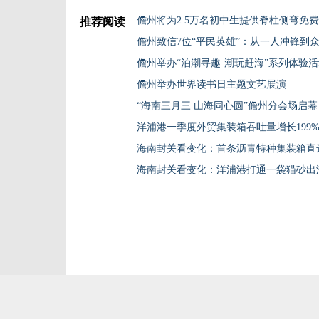
儋州将为2.5万名初中生提供脊柱侧弯免
推荐阅读
儋州举办“泊潮寻趣·潮玩赶海”系列体验
儋州举办世界读书日主题文艺展演
“海南三月三 山海同心圆”儋州分会场启幕
洋浦港一季度外贸集装箱吞吐量增长199
海南封关看变化：首条沥青特种集装箱直
海南封关看变化：洋浦港打通一袋猫砂出