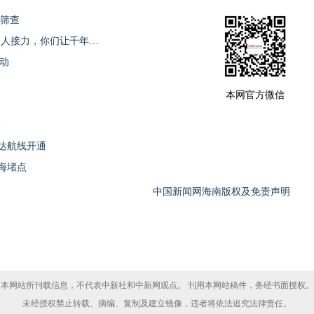
费筛查
儋州致信7位“平民英雄”：从一人冲锋到众人接力，你们让千年古郡更有温度
活动
本网官方微信
%
达航线开通
海堵点
中国新闻网海南版权及免责声明
本网站所刊载信息，不代表中新社和中新网观点。 刊用本网站稿件，务经书面授权。
未经授权禁止转载、摘编、复制及建立镜像，违者将依法追究法律责任。