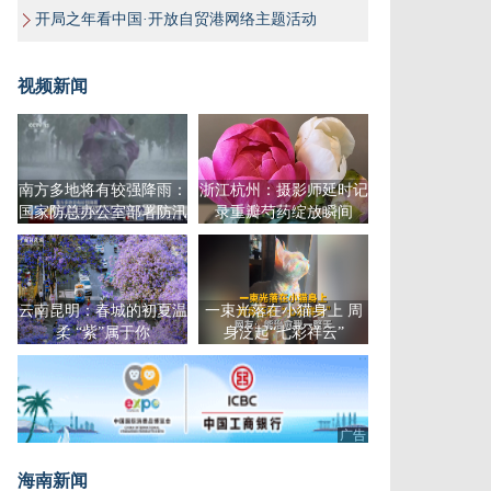
开局之年看中国·开放自贸港网络主题活动
视频新闻
南方多地将有较强降雨：
浙江杭州：摄影师延时记
国家防总办公室部署防汛
录重瓣芍药绽放瞬间
工作
云南昆明：春城的初夏温
一束光落在小猫身上 周
柔 “紫”属于你
身泛起“七彩祥云”
广告
海南新闻