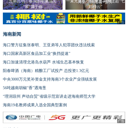
云南昆明：春城的初夏温柔
一束光落在小猫身上 周身泛起“七
“紫”属于你
彩祥云”
广告
广告
海南新闻
海口警方征集张泰明、王亚弟等人犯罪团伙违法线索
海口国家高新区食品加工业“换挡提速”
海口加速清理北港岛水葫芦 水域生态基本恢复
阳春啤酒（海南）精酿工厂试投产 总投资1.3亿元
中央3000万元奖补资金支持海南3个农业产业强镇发展
56吨越南胡椒“香”遇海垦
“理润琼州 声动自贸”省级示范宣讲走进海南师范大学
海南19名教师成果入选全国典型案例
广告