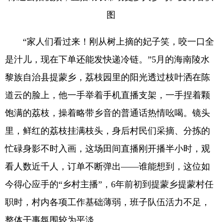
图
“家人们看过来！刚从树上摘的妃子笑，咬一口全
是汁儿，现在下单还能发快递冷链。”5月的海南陵水
黎族自治县提蒙乡，荔枝园里的阳光透过枝叶洒在陈
道云的脸上，他一手举着手机直播支架，一手捏着颗
饱满的荔枝，操着略带乡音的普通话热情吆喝。镜头
里，鲜红的荔枝挂满枝头，身后村民们采摘、分拣的
忙碌身影不时入画，这场田间直播刚开播半小时，观
看人数近千人，订单不断弹出——谁能想到，这位如
今得心应手的“乡村主播”，6年前初到提蒙乡提蒙村任
职时，村内各项工作基础薄弱，班子队伍活力不足，
整体干事氛围较为平淡……