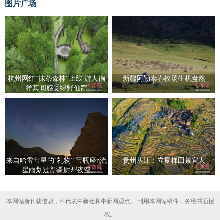
图片广场
杭州网红“抹茶森林”上线 游人徜
新疆阿勒泰春牧场生机盎然
徉其间感受绿野仙踪
来自哈雷彗星的“礼物” 宝瓶座η流
贵州从江：立夏梯田景宜人
星雨划过新疆尉犁夜空
本网站所刊载信息，不代表中新社和中新网观点。 刊用本网站稿件，务经书面授
权。