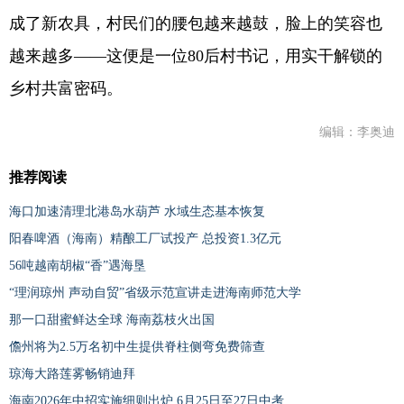
成了新农具，村民们的腰包越来越鼓，脸上的笑容也
越来越多——这便是一位80后村书记，用实干解锁的
乡村共富密码。
编辑：李奥迪
推荐阅读
海口加速清理北港岛水葫芦 水域生态基本恢复
阳春啤酒（海南）精酿工厂试投产 总投资1.3亿元
56吨越南胡椒“香”遇海垦
“理润琼州 声动自贸”省级示范宣讲走进海南师范大学
那一口甜蜜鲜达全球 海南荔枝火出国
儋州将为2.5万名初中生提供脊柱侧弯免费筛查
琼海大路莲雾畅销迪拜
海南2026年中招实施细则出炉 6月25日至27日中考