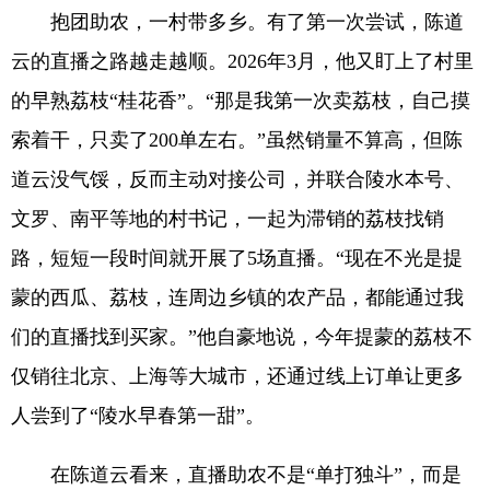
抱团助农，一村带多乡。有了第一次尝试，陈道
云的直播之路越走越顺。2026年3月，他又盯上了村里
的早熟荔枝“桂花香”。“那是我第一次卖荔枝，自己摸
索着干，只卖了200单左右。”虽然销量不算高，但陈
道云没气馁，反而主动对接公司，并联合陵水本号、
文罗、南平等地的村书记，一起为滞销的荔枝找销
路，短短一段时间就开展了5场直播。“现在不光是提
蒙的西瓜、荔枝，连周边乡镇的农产品，都能通过我
们的直播找到买家。”他自豪地说，今年提蒙的荔枝不
仅销往北京、上海等大城市，还通过线上订单让更多
人尝到了“陵水早春第一甜”。
在陈道云看来，直播助农不是“单打独斗”，而是